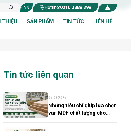
Hotline:
0210 3888 399
VN
I THIỆU
SẢN PHẨM
TIN TỨC
LIÊN HỆ
Tin tức liên quan
06.08.2026
Những tiêu chí giúp lựa chọn
ván MDF chất lượng cho
xưởng sản xuất