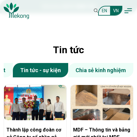
Hotline:
0210 3888 399
EN
VN
Tin tức
bật
Tin tức - sự kiện
Chia sẻ kinh nghiệm
Thành lập công đoàn cơ
MDF – Thông tin và bảng